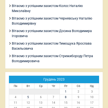
Вітаємо з успішним захистом Колос Наталію
Миколаївну
Вітаємо з успішним захистом Чернявську Наталію
Володимирівну
Вітаємо з успішним захистом Досина Володимира
Ігоровича
Вітаємо з успішним захистом Тимощука Ярослава
Васильовича
Вітаємо з успішним захистом Стрижибороду Петра
Володимировича
Грудень 2023
Пн
Вт
Ср
Чт
Пт
Сб
Нд
1
2
3
4
5
6
7
8
9
10
11
12
13
14
15
16
17