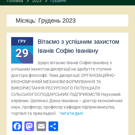
Грудень
Головна
2023
Місяць:
Грудень 2023
Вітаємо з успішним захистом
ГРУ
29
Іванів Софію Іванівну
Щиро вітаємо Іванів Софію Іванівну з
успішним захистом дисертації на здобуття ступеня
доктора філософії. Тема дисертації: ОРГАНІЗАЦІЙНО-
ЕКОНОМІЧНИЙ МЕХАНІЗМ ФОРМУВАННЯ ТА
ВИКОРИСТАННЯ РЕСУРСНОГО ПОТЕНЦІАЛУ
СІЛЬСЬКОГОСПОДАРСЬКИХ ПІДПРИЄМСТВ Науковий
керівник: Шеленко Діана Іванівна – доктор економічних
наук, професор, професор кафедри підприємництва,
торгівлі та прикладної
Читати далі
Facebook
Mastodon
Email
Поділитися