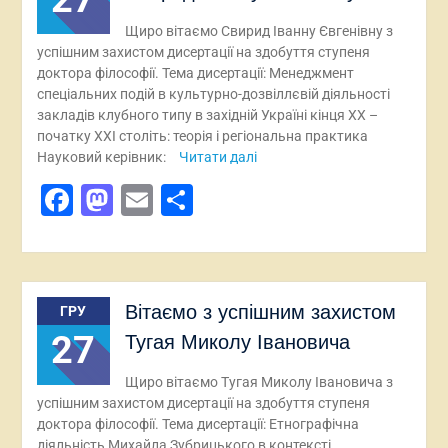
Щиро вітаємо Свирид Іванну Євгенівну з
успішним захистом дисертації на здобуття ступеня
доктора філософії. Тема дисертації: Менеджмент
спеціальних подій в культурно-дозвіллєвій діяльності
закладів клубного типу в західній Україні кінця ХХ –
початку ХХІ століть: теорія і регіональна практика
Науковий керівник:
Читати далі
Facebook
Mastodon
Email
Поділитися
Вітаємо з успішним захистом
ГРУ
27
Тугая Миколу Івановича
Щиро вітаємо Тугая Миколу Івановича з
успішним захистом дисертації на здобуття ступеня
доктора філософії. Тема дисертації: Етнографічна
діяльність Михайла Зубрицького в контексті