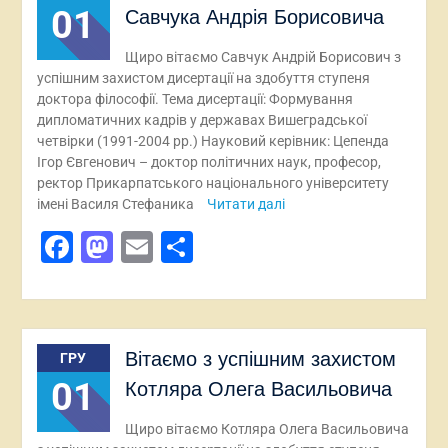
01
Савчука Андрія Борисовича
Щиро вітаємо Савчук Андрій Борисович з
успішним захистом дисертації на здобуття ступеня
доктора філософії. Тема дисертації: Формування
дипломатичних кадрів у державах Вишеградської
четвірки (1991-2004 рр.) Науковий керівник: Цепенда
Ігор Євгенович – доктор політичних наук, професор,
ректор Прикарпатського національного університету
імені Василя Стефаника
Читати далі
Facebook
Mastodon
Email
Поділитися
Вітаємо з успішним захистом
ГРУ
01
Котляра Олега Васильовича
Щиро вітаємо Котляра Олега Васильовича