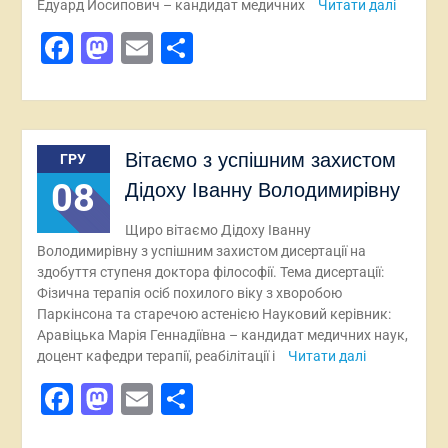
Едуард Йосипович – кандидат медичних
Читати далі
Facebook
Mastodon
Email
Поділитися
Вітаємо з успішним захистом
ГРУ
08
Дідоху Іванну Володимирівну
Щиро вітаємо Дідоху Іванну
Володимирівну з успішним захистом дисертації на
здобуття ступеня доктора філософії. Тема дисертації:
Фізична терапія осіб похилого віку з хворобою
Паркінсона та старечою астенією Науковий керівник:
Аравіцька Марія Геннадіївна – кандидат медичних наук,
доцент кафедри терапії, реабілітації і
Читати далі
Facebook
Mastodon
Email
Поділитися