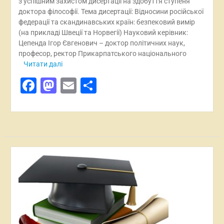
з успішним захистом дисертації на здобуття ступеня
доктора філософії. Тема дисертації: Відносини російської
федерації та скандинавських країн: безпековий вимір
(на прикладі Швеції та Норвегії) Науковий керівник:
Цепенда Ігор Євгенович – доктор політичних наук,
професор, ректор Прикарпатського національного
Читати далі
Facebook
Mastodon
Email
Поділитися