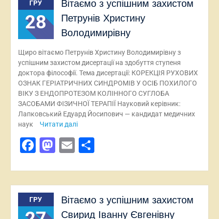
Вітаємо з успішним захистом
ГРУ
28
Петрунів Христину
Володимирівну
Щиро вітаємо Петрунів Христину Володимирівну з
успішним захистом дисертації на здобуття ступеня
доктора філософії. Тема дисертації: КОРЕКЦІЯ РУХОВИХ
ОЗНАК ГЕРІАТРИЧНИХ СИНДРОМІВ У ОСІБ ПОХИЛОГО
ВІКУ З ЕНДОПРОТЕЗОМ КОЛІННОГО СУГЛОБА
ЗАСОБАМИ ФІЗИЧНОЇ ТЕРАПІЇ Науковий керівник:
Лапковський Едуард Йосипович — кандидат медичних
наук
Читати далі
Facebook
Mastodon
Email
Поділитися
Вітаємо з успішним захистом
ГРУ
27
Свирид Іванну Євгенівну