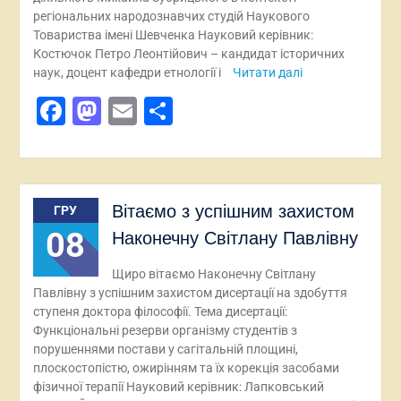
регіональних народознавчих студій Наукового
Товариства імені Шевченка Науковий керівник:
Костючок Петро Леонтійович – кандидат історичних
наук, доцент кафедри етнології і
Читати далі
Facebook
Mastodon
Email
Поділитися
Вітаємо з успішним захистом
ГРУ
08
Наконечну Світлану Павлівну
Щиро вітаємо Наконечну Світлану
Павлівну з успішним захистом дисертації на здобуття
ступеня доктора філософії. Тема дисертації:
Функціональні резерви організму студентів з
порушеннями постави у сагітальній площині,
плоскостопістю, ожирінням та їх корекція засобами
фізичної терапії Науковий керівник: Лапковський