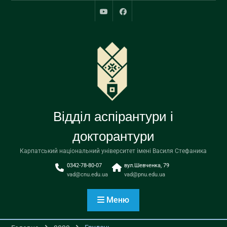
Перейти
до
youtube
facebook
вмісту
Відділ аспірантури і
докторантури
Карпатський національний університет імені Василя Стефаника
0342-78-80-07
вул.Шевченка, 79
vad@cnu.edu.ua
vad@pnu.edu.ua
Меню