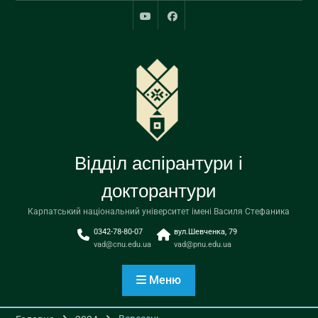
Перейти
до
youtube
facebook
вмісту
Відділ аспірантури і
докторантури
Карпатський національний університет імені Василя Стефаника
0342-78-80-07
вул.Шевченка, 79
vad@cnu.edu.ua
vad@pnu.edu.ua
Меню