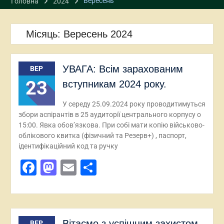
Вересень
Головна
2024
Місяць:
Вересень 2024
УВАГА: Всім зарахованим
ВЕР
23
вступникам 2024 року.
У середу 25.09.2024 року проводитимуться
збори аспірантів в 25 аудиторії центрального корпусу о
15:00. Явка обов’язкова. При собі мати копію військово-
облікового квитка (фізичний та Резерв+) , паспорт,
ідентифікаційний код та ручку
Facebook
Mastodon
Email
Поділитися
Вітаємо з успішним захистом
ВЕР