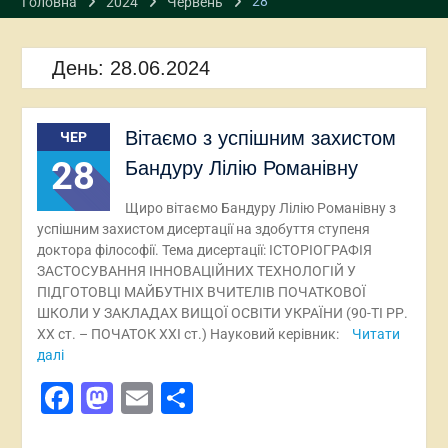
28
Головна
2024
Червень
День:
28.06.2024
Вітаємо з успішним захистом
ЧЕР
28
Бандуру Лілію Романівну
Щиро вітаємо Бандуру Лілію Романівну з
успішним захистом дисертації на здобуття ступеня
доктора філософії. Тема дисертації: ІСТОРІОГРАФІЯ
ЗАСТОСУВАННЯ ІННОВАЦІЙНИХ ТЕХНОЛОГІЙ У
ПІДГОТОВЦІ МАЙБУТНІХ ВЧИТЕЛІВ ПОЧАТКОВОЇ
ШКОЛИ У ЗАКЛАДАХ ВИЩОЇ ОСВІТИ УКРАЇНИ (90-ТІ РР.
ХХ ст. – ПОЧАТОК ХХІ ст.) Науковий керівник:
Читати
далі
Facebook
Mastodon
Email
Поділитися