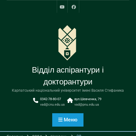
Перейти
до
youtube
facebook
вмісту
Відділ аспірантури і
докторантури
Карпатський національний університет імені Василя Стефаника
0342-78-80-07
вул.Шевченка, 79
vad@cnu.edu.ua
vad@pnu.edu.ua
Меню