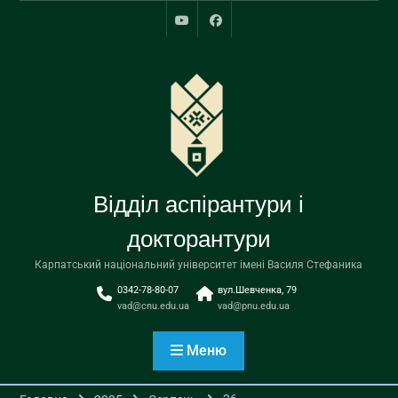
Перейти
до
youtube
facebook
вмісту
Відділ аспірантури і
докторантури
Карпатський національний університет імені Василя Стефаника
0342-78-80-07
вул.Шевченка, 79
vad@cnu.edu.ua
vad@pnu.edu.ua
Меню