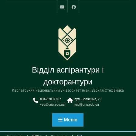
Перейти
до
youtube
facebook
вмісту
Відділ аспірантури і
докторантури
Карпатський національний університет імені Василя Стефаника
0342-78-80-07
вул.Шевченка, 79
vad@cnu.edu.ua
vad@pnu.edu.ua
Меню