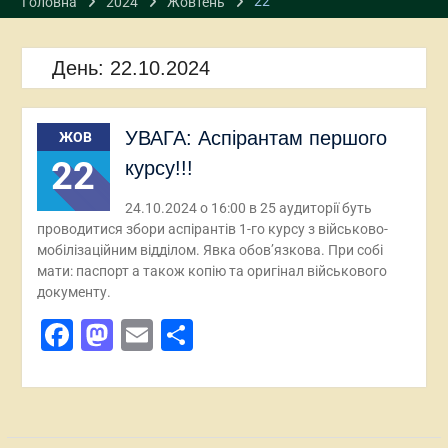
22
Головна
2024
Жовтень
День:
22.10.2024
УВАГА: Аспірантам першого
ЖОВ
22
курсу!!!
24.10.2024 о 16:00 в 25 аудиторії буть
проводитися збори аспірантів 1-го курсу з військово-
мобілізаційним відділом. Явка обов’язкова. При собі
мати: паспорт а також копію та оригінал військового
документу.
Facebook
Mastodon
Email
Поділитися